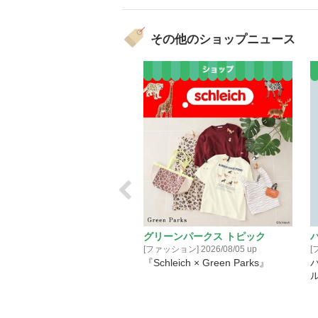
その他のショップニュース
リデコホーム
グリーンパークス トピック
2026/08/06 up
[ファッション] 2026/08/05 up
[
トリデコホーム】当店も対象
『Schleich × Green Parks』
！千葉県キャッシュレス決済
ンペーン2026