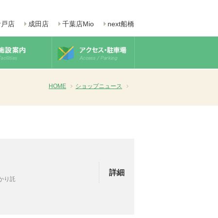
青戸店
成田店
千葉店Mio
next船橋
HOME
ショップニュース
詳細
預かり託