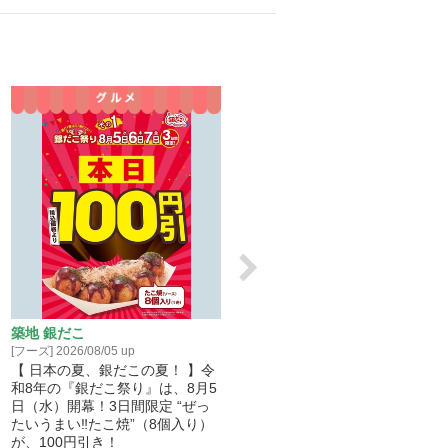
築地 銀だこ
銀座山形屋
[フーズ] 2026/08/05 up
[ファッション] 2026/08/05 up
【 日本の夏、銀だこの夏！ 】令
2026 秋冬シーズンアイテム 
和8年の『銀だこ祭り』は、8月5
注文開始しました！
日（水）開幕！3日間限定 “ぜっ
たいうまい‼たこ焼”（8個入り）
が、100円引き！