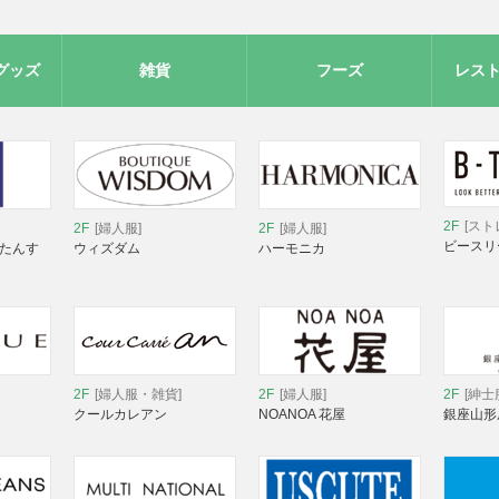
グッズ
雑貨
フーズ
レス
2F
[スト
2F
[婦人服]
2F
[婦人服]
ビースリ
 たんす
ウィズダム
ハーモニカ
2F
[婦人服・雑貨]
2F
[婦人服]
2F
[紳士
クールカレアン
NOANOA 花屋
銀座山形