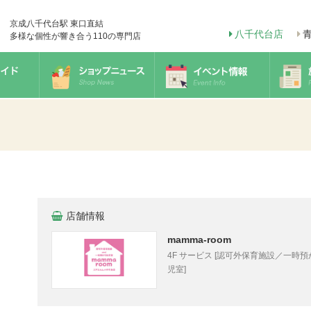
京成八千代台駅 東口直結
八千代台店
多様な個性が響き合う110の専門店
店舗情報
mamma-room
4F サービス [認可外保育施設／一時
児室]