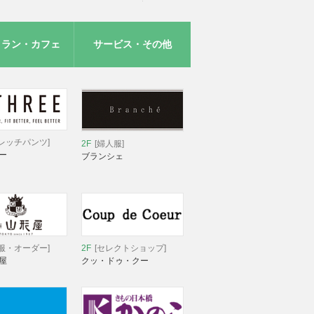
トラン・カフェ
サービス・その他
レッチパンツ]
2F
[婦人服]
ー
ブランシェ
服・オーダー]
2F
[セレクトショップ]
屋
クッ・ドゥ・クー