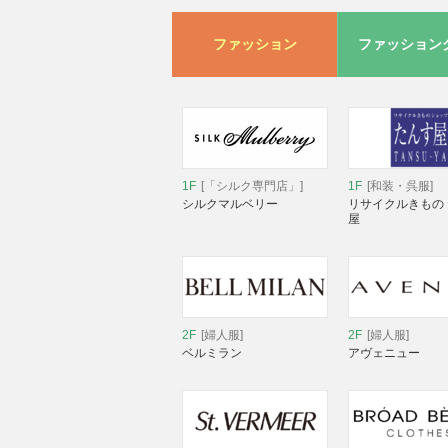
ファッション
ファッション
1F
[「シルク専門店」]
1F
[和装・呉服]
シルクマルベリー
リサイクルきもの
屋
2F
[婦人服]
2F
[婦人服]
ベルミラン
アヴェニュー