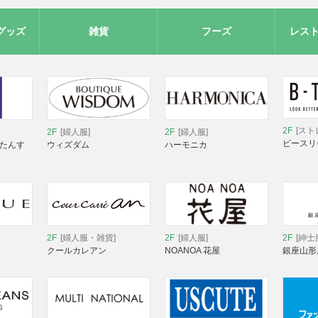
グッズ
雑貨
フーズ
レス
2F
[スト
2F
[婦人服]
2F
[婦人服]
ビースリ
 たんす
ウィズダム
ハーモニカ
2F
[婦人服・雑貨]
2F
[婦人服]
2F
[紳士
クールカレアン
NOANOA 花屋
銀座山形