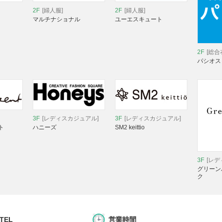
2F
[婦人服]
2F
[婦人服]
マルチナショナル
ユーエスキュート
2F
[総合
パシオス
3F
[レディスカジュアル]
3F
[レディスカジュアル]
ト
ハニーズ
SM2 keittio
3F
[レ
グリーン
ク
 TEL
営業時間