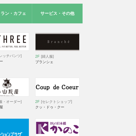
トラン・カフェ
サービス・その他
レッチパンツ]
2F
[婦人服]
ー
ブランシェ
服・オーダー]
2F
[セレクトショップ]
屋
クッ・ドゥ・クー