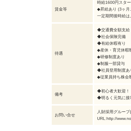
時給1600円スタ
賃金等
◆昇給あり (3ヶ
一定期間後時給は
◆交通費全額支給 
◆社会保険完備
◆有給休暇有り
◆産休・育児休暇
待遇
◆研修制度あり
◆制服一部貸与
◆社員登用制度あ
◆従業員持ち株会
◆初心者大歓迎！
備考
◆明るく元気に接
人財採用グループ(10：
お問い合せ
URL:http://www.no