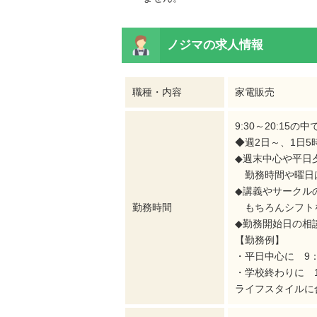
ご覧いただける情報がござい
ん。
ノジマの
求人情報
職種・内容
家電販売
9:30～20:15の
◆週2日～、1日5
◆週末中心や平日
勤務時間や曜日は
◆講義やサークル
勤務時間
もちろんシフト
◆勤務開始日の相
【勤務例】
・平日中心に 9：
・学校終わりに 17
ライフスタイルに