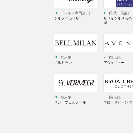
1F
[「シルク専門店」]
1F
[和装・呉服]
シルクマルベリー
リサイクルきもの
屋
2F
[婦人服]
2F
[婦人服]
ベルミラン
アヴェニュー
2F
[婦人服]
2F
[婦人服]
サン・フェルメール
ブロードビーンズ