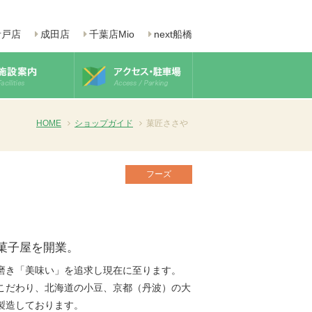
青戸店
成田店
千葉店Mio
next船橋
HOME
ショップガイド
菓匠ささや
フーズ
菓子屋を開業。
磨き「美味い」を追求し現在に至ります。
こだわり、北海道の小豆、京都（丹波）の大
製造しております。