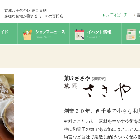
京成八千代台駅 東口直結
八千代台店
多様な個性が響き合う110の専門店
菓匠ささや
[和菓子]
創業６０年。西千葉で小さな和
材料にこだわり、素材を生かす技術を
特に和菓子の命である餡にはとことん
納言など自社で製造し納得のいく餡を