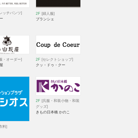
レッチパンツ]
2F
[婦人服]
ー
ブランシェ
服・オーダー]
2F
[セレクトショップ]
屋
クッ・ドゥ・クー
2F
[呉服・和装小物・和装
グッズ]
きもの日本橋 かのこ
衣料]