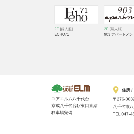
2F
[婦人服]
2F
[婦人服]
ECHO71
903 アパートメン
住所 /
ユアエルム八千代台
〒276-003
京成八千代台駅東口直結
八千代市八千
駐車場完備
TEL
047-4