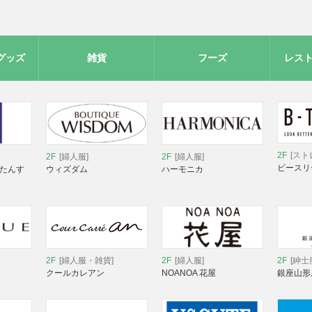
グッズ
雑貨
フーズ
レス
2F
[スト
2F
[婦人服]
2F
[婦人服]
ビースリ
 たんす
ウィズダム
ハーモニカ
2F
[婦人服・雑貨]
2F
[婦人服]
2F
[紳士
クールカレアン
NOANOA 花屋
銀座山形