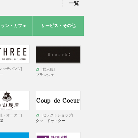
一覧
トラン・カフェ
サービス・その他
レッチパンツ]
2F
[婦人服]
ー
ブランシェ
服・オーダー]
2F
[セレクトショップ]
屋
クッ・ドゥ・クー