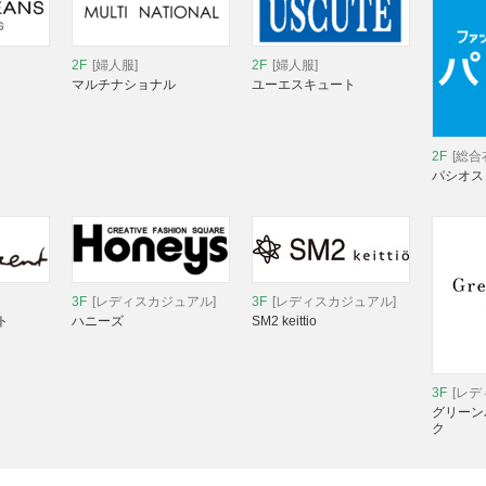
2F
[婦人服]
2F
[婦人服]
マルチナショナル
ユーエスキュート
2F
[総合
パシオス
3F
[レディスカジュアル]
3F
[レディスカジュアル]
ト
ハニーズ
SM2 keittio
3F
[レ
グリーン
ク