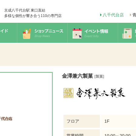
京成八千代台駅 東口直結
八千代台店
多様な個性が響き合う110の専門店
金澤兼六製菓
[製菓]
フロア
1F
営業時間
10:00～20:00