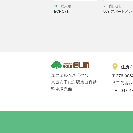
2F
[婦人服]
2F
[婦人服]
ECHO71
903 アパートメン
住所 /
ユアエルム八千代台
〒276-003
京成八千代台駅東口直結
八千代市八千
駐車場完備
TEL
047-4