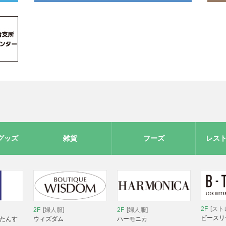
グッズ
雑貨
フーズ
レス
2F
[スト
2F
[婦人服]
2F
[婦人服]
ビースリ
 たんす
ウィズダム
ハーモニカ