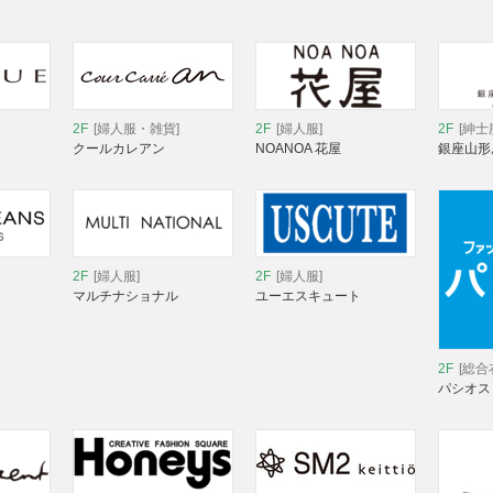
2F
[婦人服・雑貨]
2F
[婦人服]
2F
[紳士
クールカレアン
NOANOA 花屋
銀座山形
2F
[婦人服]
2F
[婦人服]
マルチナショナル
ユーエスキュート
2F
[総合
パシオス