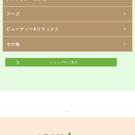
1階
フーズ
[ スペシャルティコーヒーショップ ]
タリーズコーヒー
1階
[ 韓国創作料理 ]
東京純豆腐
1階
1階
ビューティー&リラックス
[ タイ・インド料理 ]
[ スイーツ ]
アジアンダイニング ダリマ
パールレディ
1階
1階
[ 海鮮丼 ]
[ 鶏卵・スイーツ ]
魚丼屋
たまごや とよまる
1階
1階
2階
その他
[ イタリアン＆スパニッシュダイニング ]
[ 専門店（コーヒー&輸入食品専門店） ]
[ リラクゼーション ]
海賊の台所
ジュピター
リラックスサロンfu～
1階
2階
[ ビヤレストラン ]
[ ヘアカット専門店 ]
銀座ライオンLEOネクスト船橋店
QBハウス
1階
2階
1階
[ ラーメン店 ]
[ ネイルサロン ]
[ 携帯電話 ]
ショップのご案内
真鯛らーめん麺魚
クラーヴォ
楽天モバイル
1階
[ 携帯電話 ]
UQスポット
1階
[ 買取専門店 ]
買取専門店 買取大吉
1階
[ 携帯電話 ]
au Styleネクスト京成船橋
1階
[ コンビニエンスストア ]
ファミリーマート ネクスト船橋店
2階
[ 歯科医院 ]
京成船橋歯科
2階
[ ATM ]
...
千葉銀行 ATM