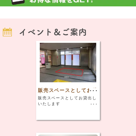
販売スペースとしてお貸
出しいたします
販売スペースとしてお貸出し
いたします
◆場
所 京成船橋駅下
（高架下）商業施設風除室内
（北エントランス） ◆サイ
ズ 縦250㎝×横240㎝