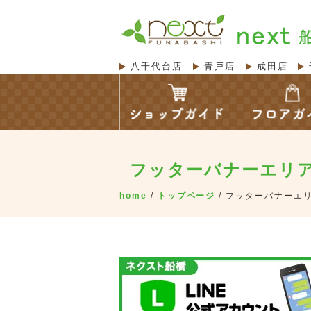
八千代台店
青戸店
成田店
フッターバナーエリ
home
/
トップページ
/
フッターバナーエ