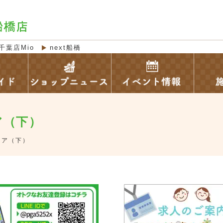
千葉店Mio
next船橋
ア（下）
リア（下）