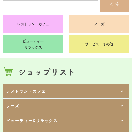
検 索
レストラン・カフェ
フーズ
ビューティー
サービス・その他
リラックス
レストラン・カフェ
1階
フーズ
[ スペシャルティコーヒーショップ ]
タリーズコーヒー
1階
[ 韓国創作料理 ]
東京純豆腐
1階
1階
ビューティー&リラックス
[ タイ・インド料理 ]
[ スイーツ ]
アジアンダイニング ダリマ
パールレディ
1階
1階
[ 海鮮丼 ]
[ 鶏卵・スイーツ ]