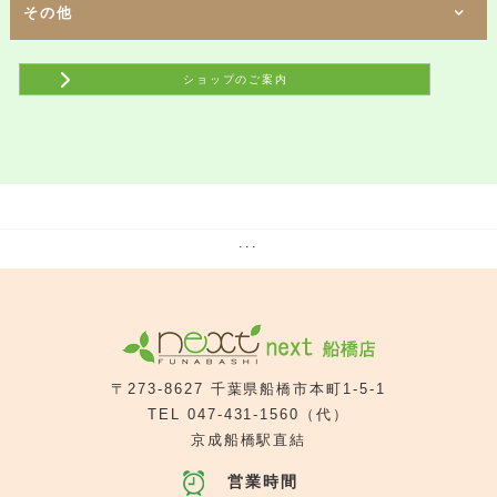
魚丼屋
たまごや とよまる
1階
1階
2階
その他
[ イタリアン＆スパニッシュダイニング ]
[ 専門店（コーヒー&輸入食品専門店） ]
[ リラクゼーション ]
海賊の台所
ジュピター
リラックスサロンfu～
1階
2階
[ ビヤレストラン ]
[ ヘアカット専門店 ]
銀座ライオンLEOネクスト船橋店
QBハウス
1階
2階
1階
[ ラーメン店 ]
[ ネイルサロン ]
[ 携帯電話 ]
ショップのご案内
真鯛らーめん麺魚
クラーヴォ
楽天モバイル
1階
[ 携帯電話 ]
UQスポット
1階
[ 買取専門店 ]
買取専門店 買取大吉
1階
[ 携帯電話 ]
au Styleネクスト京成船橋
1階
[ コンビニエンスストア ]
ファミリーマート ネクスト船橋店
2階
[ 歯科医院 ]
京成船橋歯科
2階
[ ATM ]
...
千葉銀行 ATM
〒273-8627 千葉県船橋市本町1-5-1
TEL
047-431-1560
（代）
京成船橋駅直結
営業時間