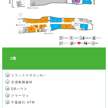
2階
リラックスサロンfu～
16
京成船橋歯科
17
QBハウス
18
クラーヴォ
19
千葉銀行 ATM
20