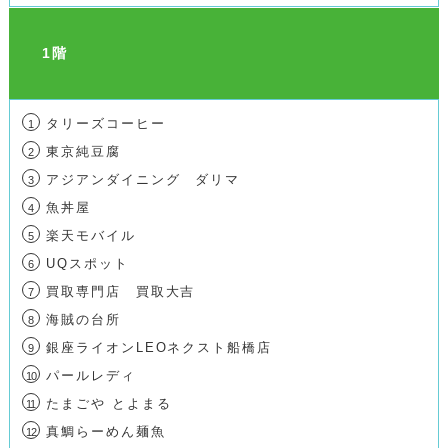
1階
タリーズコーヒー
1
東京純豆腐
2
アジアンダイニング ダリマ
3
魚丼屋
4
楽天モバイル
5
UQスポット
6
買取専門店 買取大吉
7
海賊の台所
8
銀座ライオンLEOネクスト船橋店
9
パールレディ
10
たまごや とよまる
11
真鯛らーめん麺魚
12