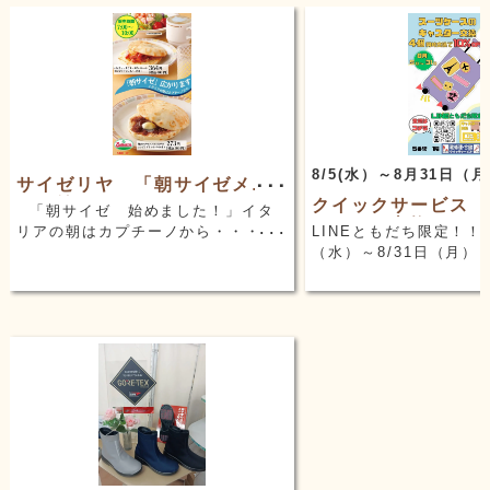
8/5(水）～8月31日（
サイゼリヤ 「朝サイゼメニ
ュー始めました。」
クイックサービス 
「朝サイゼ 始めました！」イタ
ータイヤ交換キャン
リアの朝はカプチーノから・・・
LINEともだち限定！！
ン！！
7：00～10：00まで朝サイゼメニュ
（水）～8/31日（月）
ーが始まりました。焼きたてのフォ
理・合鍵のクイックサー
ッカチオやパニーニ、ドリンクバー
タータイヤ4個同時交換で
やポテトと一緒に楽しめるお得な
のキャンペーンを実施
「コンビ」や「…
す。シングルキャスター
換 ￥11,000→…