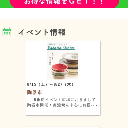
8/15（土）～8/27（木）
陶器市
6番街イベント広場におきまして
陶器市開催！美濃焼を中心にお皿、
マグカップ、テーブルセットなど取
り揃えております。どうぞこの機会
に、ご来店下さい ※写真はイメージ
です。 場…