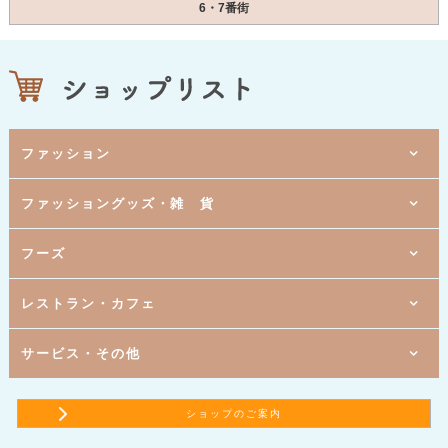
6・7番街
ファッション
6番街
ファッショングッズ・雑 貨
[ 紳士服・メンズカジュアル ]
タカキュー
6番街
[ レディスファッション ]
ハニーズ
5番街
6番街
フーズ
[ 婦人服 ]
[ ファッション雑貨／ランジェリー ]
ブティック ウィズダム
サンルージュ
5番街
6番街
[ レディスファッション ]
[ 書籍・雑誌 ]
deux sat ドゥサット
文教堂書店
5番街
6番街
5番街
レストラン・カフェ
[ 婦人服 ]
[ 文具・事務用品 ]
[ すし ]
グレース
ぶんぐ屋
京樽
7番街
4番街
[ 靴の小売 ]
[ スーパーマーケット ]
a.r.u.c
リブレ京成
5番街
5番街
3番街
サービス・その他
[ アクセサリー ]
[ 洋菓子 ]
[ 居酒屋 ]
Panash ～パナシュ～
東京風月堂
千年の宴
5番街
5番街
5番街
[ ドラッグストア ]
[ 和・洋菓子 ]
[ サンドイッチ ]
ココカラファイン
銀座 文明堂
サブウェイ ユアエルム青戸店
7番街
5番街
5番街
6番街
[ 寝具とタオルの専門店 ]
[ 和・洋菓子 ]
[ 讃岐うどん ]
[ 総合保険代理店 ]
ショップのご案内
room＆room ペティート
おかしのまちおか
はなまるうどん
保険クリニック
5番街
5番街
5番街
5番街
[ 調剤薬局 ]
[ コーヒー・ワイン・輸入食品 ]
[ ベーカリーカフェ ]
[ フラワーアレンジメント ]