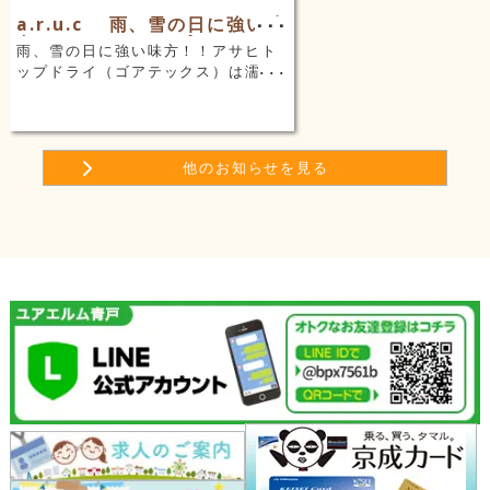
a.r.u.c 雨、雪の日に強い味
方！！アサヒトップドライ
雨、雪の日に強い味方！！アサヒト
ップドライ（ゴアテックス）は濡れ
ない！ムレない！滑らない！ あらゆ
る天候に対応できる万能シューズで
す。 ※「ホームページを見た」と言
っていただいたお客様に数量限定で
他のお知らせを見る
30％OFF 皆様のご来…