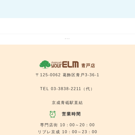
ココカラファイン薬局
ジュピターコーヒー
ヴィ・ド・フランス
ル・フルール ハナソー
7番街
5番街
6番街
[ バラエティ雑貨 ]
[ ファストフード ]
[ ヘアーカット専門店 ]
ザ・ダイソー
ゼッテリア
ヘアーカット専門店 フレンドリー
5番街
7番街
[ イタリアン ]
[ 買取専門店 ]
サイゼリヤ
買取大吉
5番街
7番街
[ ファストフード ]
[ ヘアカラー専門店 ]
ケンタッキーフライドチキン
ヘアカラー専門店fufu
5番街
5番街
[ ごはん処 ]
[ リラクゼーション ]
銀めし さちのや食堂
カラダサロン ＨＯＴちょっと
5番街
5番街
[ らーめん ]
[ 婦人服・紳士服・お直し工房 ]
...
飛騨の高山らーめん
洋服のリフォーム 銀の糸（TONOOKA）
5番街
[ 靴修理・合鍵 ]
クイックサービス
5番街
[ オフプライスストア ]
アエナ
5番街
[ 携帯電話 ]
テルル ユアエルム青戸店
5番街
[ 写真 ]
プリントランド
5番街
[ 旅行代理店 ]
〒125-0062 葛飾区青戸3-36-1
京成トラベルサービス
TEL
03-3838-2211
（代）
京成青砥駅直結
営業時間
専門店街 10：00～20：00
リブレ京成 10：00～23：00