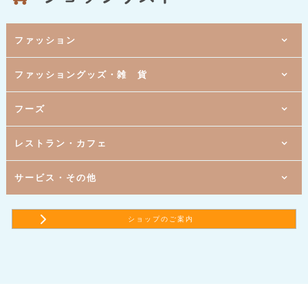
ファッション
6番街
ファッショングッズ・雑 貨
[ 紳士服・メンズカジュアル ]
タカキュー
6番街
[ レディスファッション ]
ハニーズ
5番街
6番街
フーズ
[ 婦人服 ]
[ ファッション雑貨／ランジェリー ]
ブティック ウィズダム
サンルージュ
5番街
6番街
[ レディスファッション ]
[ 書籍・雑誌 ]
deux sat ドゥサット
文教堂書店
5番街
6番街
5番街
レストラン・カフェ
[ 婦人服 ]
[ 文具・事務用品 ]
[ すし ]
グレース
ぶんぐ屋
京樽
7番街
4番街
[ 靴の小売 ]
[ スーパーマーケット ]
a.r.u.c
リブレ京成
5番街
5番街
3番街
サービス・その他
[ アクセサリー ]
[ 洋菓子 ]
[ 居酒屋 ]
Panash ～パナシュ～
東京風月堂
千年の宴
5番街
5番街
5番街
[ ドラッグストア ]
[ 和・洋菓子 ]
[ サンドイッチ ]
ココカラファイン
銀座 文明堂
サブウェイ ユアエルム青戸店
7番街
5番街
5番街
6番街
[ 寝具とタオルの専門店 ]
[ 和・洋菓子 ]
[ 讃岐うどん ]
[ 総合保険代理店 ]
ショップのご案内
room＆room ペティート
おかしのまちおか
はなまるうどん
保険クリニック
5番街
5番街
5番街
5番街
[ 調剤薬局 ]
[ コーヒー・ワイン・輸入食品 ]
[ ベーカリーカフェ ]
[ フラワーアレンジメント ]
ココカラファイン薬局
ジュピターコーヒー
ヴィ・ド・フランス
ル・フルール ハナソー
7番街
5番街
6番街
[ バラエティ雑貨 ]
[ ファストフード ]
[ ヘアーカット専門店 ]
ザ・ダイソー
ゼッテリア
ヘアーカット専門店 フレンドリー
5番街
7番街
[ イタリアン ]
[ 買取専門店 ]
サイゼリヤ
買取大吉
5番街
7番街
[ ファストフード ]
[ ヘアカラー専門店 ]
ケンタッキーフライドチキン
ヘアカラー専門店fufu
5番街
5番街
[ ごはん処 ]
[ リラクゼーション ]