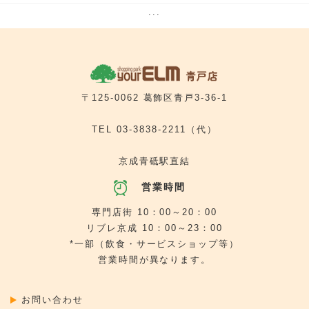
銀めし さちのや食堂
カラダサロン ＨＯＴちょっと
5番街
5番街
[ らーめん ]
[ 婦人服・紳士服・お直し工房 ]
...
飛騨の高山らーめん
洋服のリフォーム 銀の糸（TONOOKA）
5番街
[ 靴修理・合鍵 ]
クイックサービス
5番街
[ オフプライスストア ]
アエナ
5番街
[ 携帯電話 ]
テルル ユアエルム青戸店
5番街
[ 写真 ]
プリントランド
5番街
[ 旅行代理店 ]
〒125-0062 葛飾区青戸3-36-1
京成トラベルサービス
TEL
03-3838-2211
（代）
京成青砥駅直結
営業時間
専門店街 10：00～20：00
リブレ京成 10：00～23：00
*一部（飲食・サービスショップ等）
営業時間が異なります。
お問い合わせ