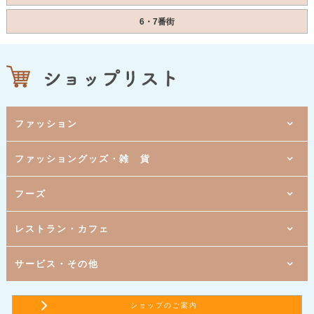
6・7番街
ファッション
6番街
ファッショングッズ・雑 貨
[ 紳士服・メンズカジュアル ]
タカキュー
6番街
[ レディスファッション ]
ハニーズ
5番街
6番街
フーズ
[ 婦人服 ]
[ ファッション雑貨／ランジェリー ]
ブティック ウィズダム
サンルージュ
5番街
6番街
[ レディスファッション ]
[ 書籍・雑誌 ]
deux sat ドゥサット
文教堂書店
5番街
6番街
5番街
レストラン・カフェ
[ 婦人服 ]
[ 文具・事務用品 ]
[ すし ]
グレース
ぶんぐ屋
京樽
7番街
4番街
[ 靴の小売 ]
[ スーパーマーケット ]
a.r.u.c
リブレ京成
5番街
5番街
3番街
サービス・その他
[ アクセサリー ]
[ 洋菓子 ]
[ 居酒屋 ]
Panash ～パナシュ～
東京風月堂
千年の宴
5番街
5番街
5番街
[ ドラッグストア ]
[ 和・洋菓子 ]
[ サンドイッチ ]
ココカラファイン
銀座 文明堂
サブウェイ ユアエルム青戸店
7番街
5番街
5番街
6番街
[ 寝具とタオルの専門店 ]
[ 和・洋菓子 ]
[ 讃岐うどん ]
[ 総合保険代理店 ]
ショップのご案内