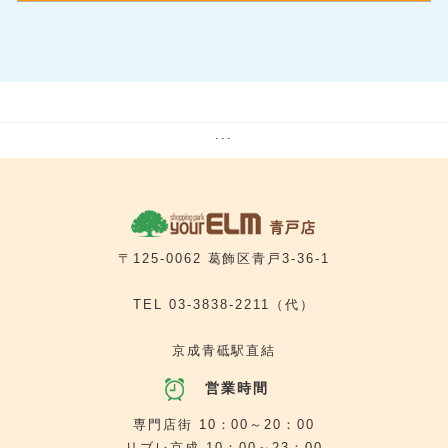
room＆room ペティート
おかしのまちおか
はなまるうどん
保険クリニック
5番街
5番街
5番街
5番街
[ 調剤薬局 ]
[ コーヒー・ワイン・輸入食品 ]
[ ベーカリーカフェ ]
[ フラワーアレンジメント ]
ココカラファイン薬局
ジュピターコーヒー
ヴィ・ド・フランス
ル・フルール ハナソー
7番街
5番街
6番街
[ バラエティ雑貨 ]
[ ファストフード ]
[ ヘアーカット専門店 ]
ザ・ダイソー
ゼッテリア
ヘアーカット専門店 フレンドリー
5番街
7番街
[ イタリアン ]
[ 買取専門店 ]
サイゼリヤ
買取大吉
5番街
7番街
[ ファストフード ]
[ ヘアカラー専門店 ]
ケンタッキーフライドチキン
ヘアカラー専門店fufu
5番街
5番街
[ ごはん処 ]
[ リラクゼーション ]
銀めし さちのや食堂
カラダサロン ＨＯＴちょっと
5番街
5番街
[ らーめん ]
[ 婦人服・紳士服・お直し工房 ]
...
飛騨の高山らーめん
洋服のリフォーム 銀の糸（TONOOKA）
5番街
[ 靴修理・合鍵 ]
クイックサービス
5番街
[ オフプライスストア ]
アエナ
5番街
[ 携帯電話 ]
テルル ユアエルム青戸店
5番街
[ 写真 ]
プリントランド
5番街
[ 旅行代理店 ]
〒125-0062 葛飾区青戸3-36-1
京成トラベルサービス
TEL
03-3838-2211
（代）
京成青砥駅直結
営業時間
専門店街 10：00～20：00
リブレ京成 10：00～23：00