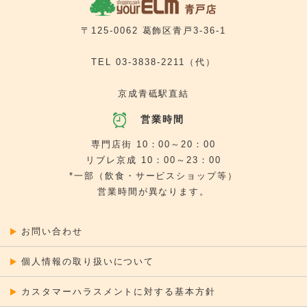
テルル ユアエルム青戸店
5番街
[ 写真 ]
プリントランド
5番街
[ 旅行代理店 ]
〒125-0062 葛飾区青戸3-36-1
京成トラベルサービス
TEL
03-3838-2211
（代）
京成青砥駅直結
営業時間
専門店街 10：00～20：00
リブレ京成 10：00～23：00
*一部（飲食・サービスショップ等）
営業時間が異なります。
お問い合わせ
個人情報の取り扱いについて
カスタマーハラスメントに対する基本方針