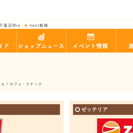
千葉店Mio
next船橋
フェ
/
カフェ・スナック
ゼッテリア