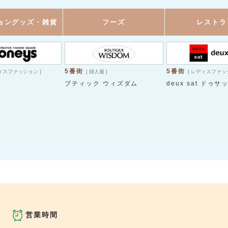
ョングッズ・雑貨
フーズ
レストラ
5番街
5番街
ディスファッション ]
[ 婦人服 ]
[ レディスファッ
ブティック ウィズダム
deux sat ドゥサ
営業時間