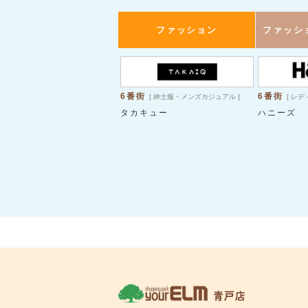
ファッション
ファッシ
6番街
6番街
[ 紳士服・メンズカジュアル ]
[ レ
タカキュー
ハニーズ