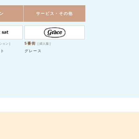
ン
サービス・その他
5番街
ション ]
[ 婦人服 ]
ット
グレース