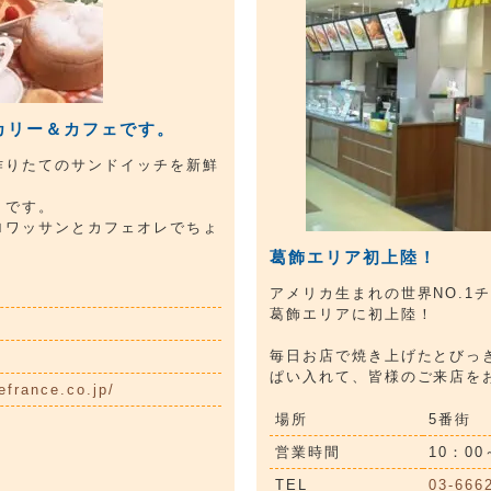
カリー＆カフェです。
作りたてのサンドイッチを新鮮
トです。
ロワッサンとカフェオレでちょ
葛飾エリア初上陸！
アメリカ生まれの世界NO.1
葛飾エリアに初上陸！
毎日お店で焼き上げたとびっ
ぱい入れて、皆様のご来店を
efrance.co.jp/
場所
5番街
営業時間
10：00
TEL
03-666