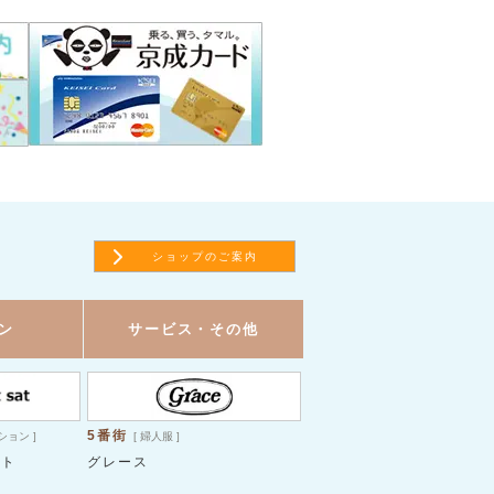
ショップのご案内
ン
サービス・その他
5番街
ション ]
[ 婦人服 ]
ット
グレース