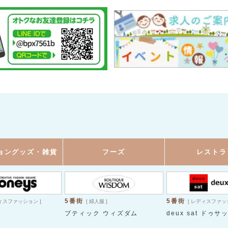
ョングッズ・雑貨
フーズ
レストラ
5番街
5番街
ディスファッション ]
[ 婦人服 ]
[ レディスファッ
ブティック ウィズダム
deux sat ドゥサ