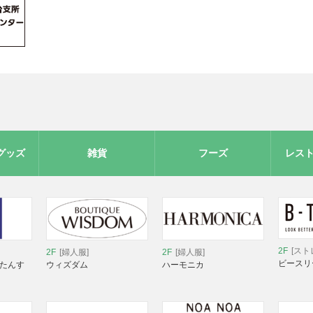
グッズ
雑貨
フーズ
レス
2F
[スト
2F
[婦人服]
2F
[婦人服]
ビースリ
 たんす
ウィズダム
ハーモニカ