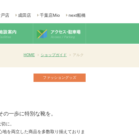
青戸店
成田店
千葉店Mio
next船橋
HOME
ショップガイド
アルク
ファッショングッズ
その一歩に特別な靴を。
大切に。
心地を両立した商品を多数取り揃えておりま