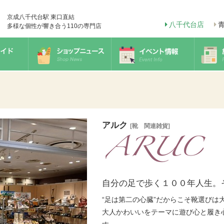
京成八千代台駅 東口直結
八千代台店
多様な個性が響き合う110の専門店
アルク
[靴 関連雑貨]
自分の足で歩く１００年人生。
“足は第二の心臓”だからこそ靴選びは
大人かわいいをテーマに遊び心と履き