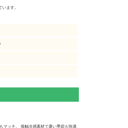
ています。
］
0
もマッチ。 接触冷感素材で暑い季節も快適