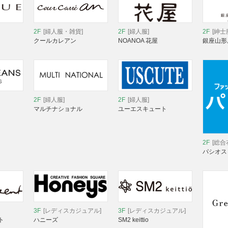
2F
[婦人服・雑貨]
2F
[婦人服]
2F
[紳士
クールカレアン
NOANOA 花屋
銀座山形
2F
[婦人服]
2F
[婦人服]
マルチナショナル
ユーエスキュート
2F
[総合
パシオス
3F
[レディスカジュアル]
3F
[レディスカジュアル]
ト
ハニーズ
SM2 keittio