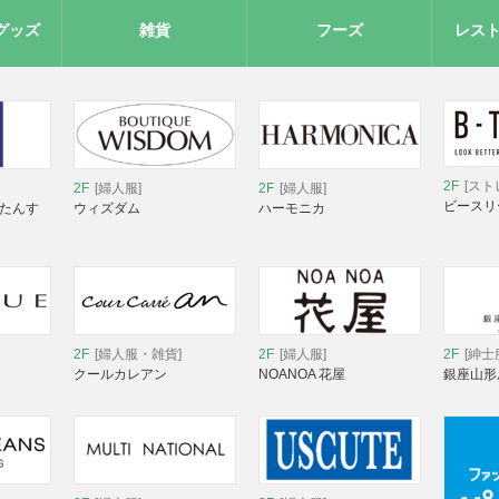
グッズ
雑貨
フーズ
レス
2F
[スト
2F
[婦人服]
2F
[婦人服]
ビースリ
 たんす
ウィズダム
ハーモニカ
2F
[婦人服・雑貨]
2F
[婦人服]
2F
[紳士
クールカレアン
NOANOA 花屋
銀座山形