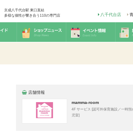
京成八千代台駅 東口直結
八千代台店
多様な個性が響き合う110の専門店
店舗情報
mamma-room
4F サービス [認可外保育施設／一時
児室]