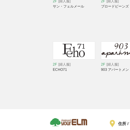
2F
[婦人服]
2F
[婦人服]
サン・フェルメール
ブロードビーンズ
2F
[婦人服]
2F
[婦人服]
ECHO71
903 アパートメン
住所 /