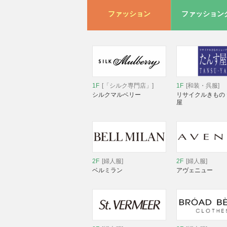
ファッション
ファッション
1F
[「シルク専門店」]
1F
[和装・呉服]
シルクマルベリー
リサイクルきもの
屋
2F
[婦人服]
2F
[婦人服]
ベルミラン
アヴェニュー