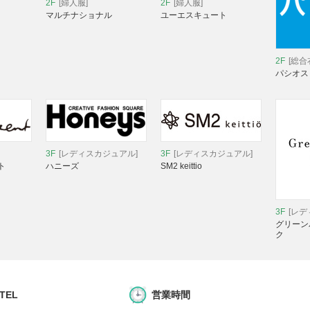
2F
[婦人服]
2F
[婦人服]
マルチナショナル
ユーエスキュート
2F
[総合
パシオス
3F
[レディスカジュアル]
3F
[レディスカジュアル]
ト
ハニーズ
SM2 keittio
3F
[レ
グリーン
ク
 TEL
営業時間