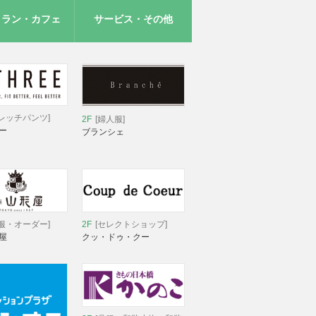
トラン・カフェ
サービス・その他
レッチパンツ]
2F
[婦人服]
ー
ブランシェ
服・オーダー]
2F
[セレクトショップ]
屋
クッ・ドゥ・クー