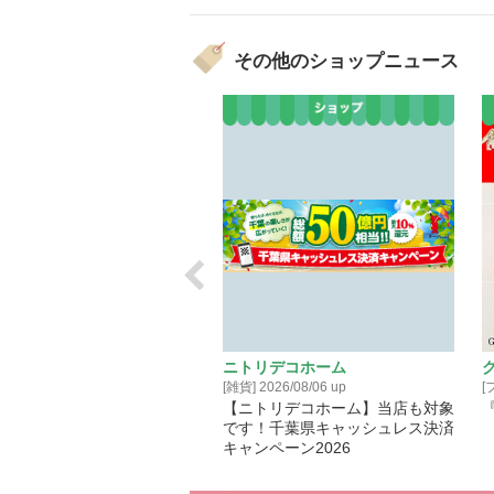
その他のショップニュース
メガネ・アイコンタクト
ニトリデコホーム
ショングッズ] 2026/08/06 up
[雑貨] 2026/08/06 up
[
ガネ THE SALE 開催！
【ニトリデコホーム】当店も対象
『
です！千葉県キャッシュレス決済
キャンペーン2026