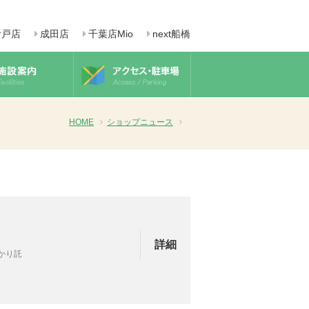
青戸店
成田店
千葉店Mio
next船橋
HOME
ショップニュース
詳細
預かり託