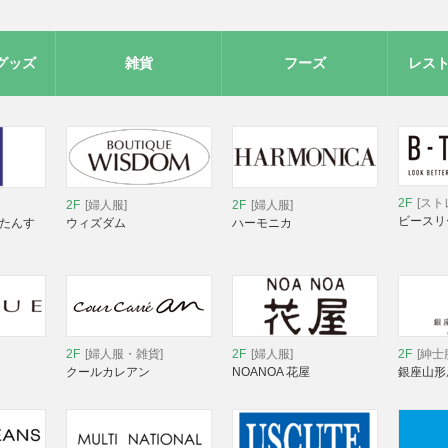
グッズ
雑貨
フーズ
レス
2F
[スト
2F
[婦人服]
2F
[婦人服]
ビースリ
 たんす
ウィズダム
ハーモニカ
2F
[婦人服・雑貨]
2F
[婦人服]
2F
[紳士
クールカレアン
NOANOA 花屋
銀座山形