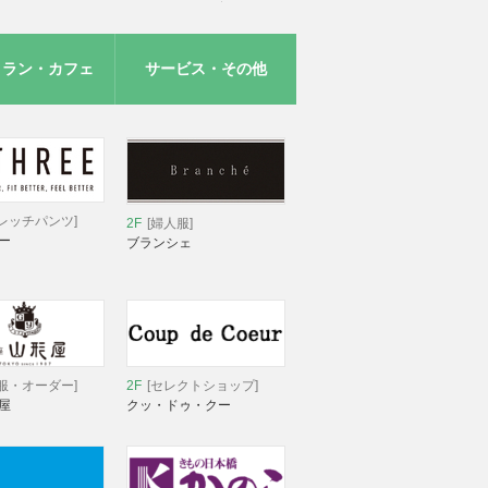
トラン・カフェ
サービス・その他
レッチパンツ]
2F
[婦人服]
ー
ブランシェ
服・オーダー]
2F
[セレクトショップ]
屋
クッ・ドゥ・クー