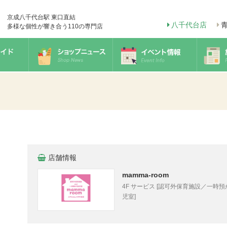
京成八千代台駅 東口直結
八千代台店
多様な個性が響き合う110の専門店
店舗情報
mamma-room
4F サービス [認可外保育施設／一時
児室]