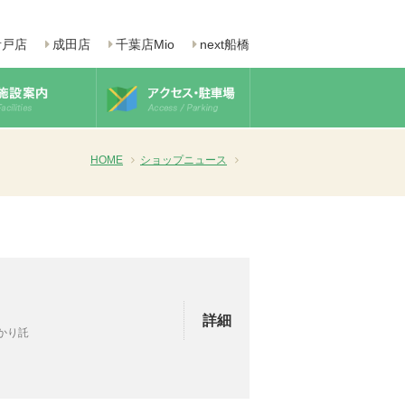
青戸店
成田店
千葉店Mio
next船橋
HOME
ショップニュース
詳細
預かり託