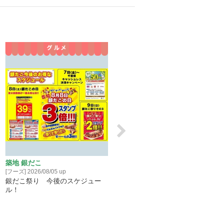
築地 銀だこ
築地 銀だこ
[フーズ] 2026/08/05 up
[フーズ] 2026/08/05 up
銀だこ祭り 今後のスケジュー
【 日本の夏、銀だこの夏！ 】
ル！
和8年の『銀だこ祭り』は、8月
日（水）開幕！3日間限定 “ぜっ
たいうまい‼たこ焼”（8個入り）
が、100円引き！