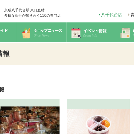
京成八千代台駅 東口直結
八千代台店
多様な個性が響き合う110の専門店
情報
報