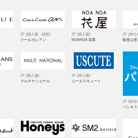
2F
[婦人服・雑貨]
2F
[婦人服]
2F
[紳士
クールカレアン
NOANOA 花屋
銀座山形
2F
[婦人服]
2F
[婦人服]
マルチナショナル
ユーエスキュート
2F
[総合
パシオス