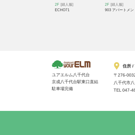
2F
[婦人服]
2F
[婦人服]
ECHO71
903 アパートメン
住所 /
ユアエルム八千代台
〒276-003
京成八千代台駅東口直結
八千代市八千
駐車場完備
TEL
047-4