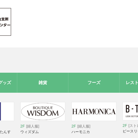
グッズ
雑貨
フーズ
レス
2F
[スト
2F
[婦人服]
2F
[婦人服]
ビースリ
 たんす
ウィズダム
ハーモニカ