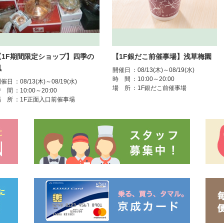
【1F期間限定ショップ】四季の
【1F銀だこ前催事場】浅草梅園
風
開催日
：08/13(木)～08/19(水)
時 間
：10:00～20:00
開催日
：08/13(木)～08/19(水)
場 所
：1F銀だこ前催事場
時 間
：10:00～20:00
場 所
：1F正面入口前催事場