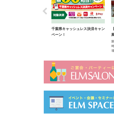
F銀だこ前催事場】崎陽軒
千葉県キャッシュレス決済キャン
ペーン！
日
：08/06(木)～08/12(水)
間
：10:00～20:00
所
：１階銀だこ前催事場