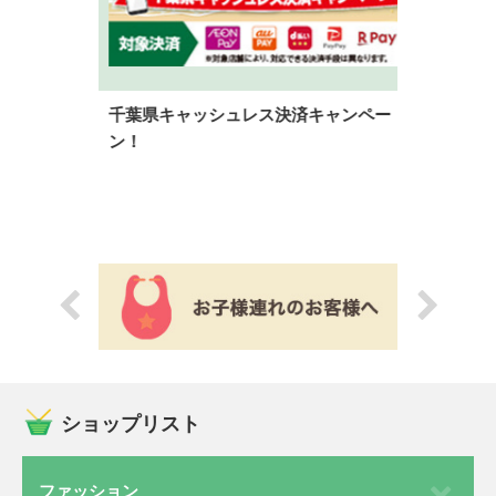
陽軒
千葉県キャッシュレス決済キャンペー
この夏最後
ン！
開催日
：8/29(土)
時 間
：14:00～19:3
場 所
：屋上 特設
ショップリスト
ファッション