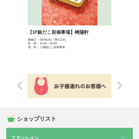
【1F銀だこ前催事場】崎陽軒
【1F正面入口前催事場
開催日
：08/06(木)～08/12(水)
開催日
：08/06(木)～08/12(水)
時 間
：10:00～20:00
時 間
：10:00～20:00
場 所
：１階銀だこ前催事場
場 所
：1F正面入口前催事場
ショップリスト
ファッション