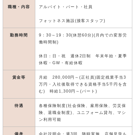
職種・内容
アルバイト・パート・社員
フォットネス施設(接客スタッフ)
勤務時間
9：30～19：30(休憩60分)(月内での変形労
働時間制)
休日：日・祝 週休2日制 年末年始・夏季
休暇・GW・有給休暇
賃金等
月給 280,000円～(正社員)固定残業手当3
万円・入社後取得できる資格手当5千円を含
む) 時給1,300円～(パート)
待遇
各種保険制度(社会保険、雇用保険、労災保
険、退職金制度)、ユニフォーム貸与、マシ
ン利用可能
備考
会社説明会：週3回、随時実施 店舗見学も