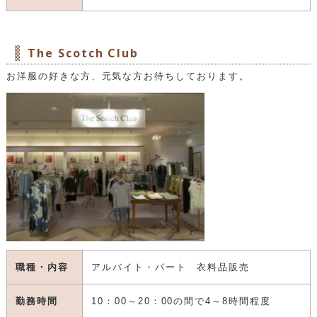
賃金等
時給1,140円
備考
平日働ける方 大歓迎
お問い合せ
0476-29-4371
採用担当/千葉
コメント
明るく元気な方お待ちしております！！
The Scotch Club
お洋服の好きな方、元気な方お待ちしております。