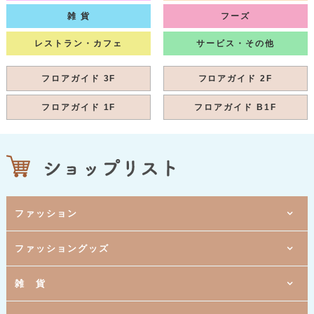
雑 貨
フーズ
レストラン・カフェ
サービス・その他
フロアガイド 3F
フロアガイド 2F
フロアガイド 1F
フロアガイド B1F
ファッション
1階
ファッショングッズ
[ 婦人服 ]
ウィズダム
1階
[ レディスファッション ]
クールカレアン
1階
2階
雑 貨
[ 婦人服 ]
[ ボディメイクランジェリー・化粧品 ]
ハーモニカ
MARUKO
1階
3階
[ 呉服 ]
[ メガネ・コンタクト・補聴器 ]