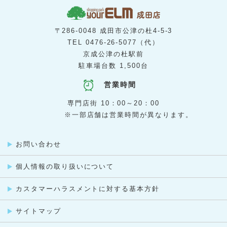
アエナ
3階
[ 美容室 ]
ヘアメークマーサ
3階
[ リラクゼーション ]
カラダサロン HOTちょっと
2階
[ 歯科・矯正歯科 ]
〒286-0048 成田市公津の杜4-5-3
はばたき矯正・こども歯科
2階
TEL
0476-26-5077
（代）
[ カプセルトイ ]
ガチャガチャの森
京成公津の杜駅前
3階
[ カルチャースクール ]
駐車場台数 1,500台
カルチャープラザ
3階
[ レンタル収納スペース ]
蔵Rent
1階
[ ネイルサロン ]
営業時間
ジュエルネイル
1階
[ ヘアカラー専門店 ]
専門店街 10：00～20：00
ＣＡＳＡ ＣＯＬＯＲ
3階
[ 洋裁教室 ]
※一部店舗は営業時間が異なります。
佐藤貴美枝ニットソーイングクラブ
B1
[ 整骨院・はりきゅう院 ]
山本整骨院・山本はりきゅう院
2階
[ ゴルフスクール ]
ステップゴルフプラス
2階
[ 音楽・英語教室／楽器販売 ]
お問い合わせ
ヤマハ音楽教室・英語教室 成田センター
B1
[ 保険代理店 ]
個人情報の取り扱いについて
保険クリニック
1階
[ 洋服・くつ・かばんのお直し ]
ママのリフォーム
1階
[ 不動産仲介 ]
カスタマーハラスメントに対する基本方針
京成不動産
1階
[ 買取専門店 ]
買取専門店 大吉
サイトマップ