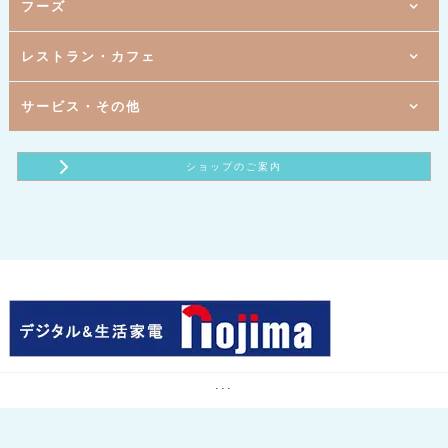
きもの日本橋 かのこ
メガネハット
1階
1階
1階
フーズ
[ 婦人服・服飾雑貨 ]
[ バッグ・雑貨 ]
[ 携帯電話 ]
ジェニー
アラマンダ
ソフトバンク・ワイモバイル
1階
1階
3階
[ 婦人服・服飾雑貨 ]
[ 宝飾 ]
[ バラエティ雑貨 ]
シューラルー
ベリテ
ダイソー
1階
1階
3階
B1
レストラン・カフェ
[ お茶・海苔 ]
[ 婦人服 ]
[ 靴・小物 ]
[ バラエティ雑貨 ]
The Scotch Club
ABCマート
スリーピー
小川園
1階
B1
B1
[ 生活雑貨 ]
[ ラーメン ]
[ 婦人服 ]
ROOM ９０３
ボンメゾン
ラーメンショップ マルカ
1階
3階
B1
1階
サービス・その他
[ とんかつ惣菜 ]
[ マタニティ・ベビー・キッズ用品 ]
[ デジタル＆生活家電 ]
[ イタリアンレストラン ]
西松屋
ノジマ
いなば和幸
サイゼリヤ
1階
3階
B1
B1
[ アイスクリーム ]
[ たこ焼き・たい焼き ]
[ 総合衣料 ]
[ 印鑑・印刷・ゴム印 ]
パシオス
はん・印刷のOTANI
サーティワンアイスクリーム
天たこ・あんたろう
2階
B1
B1
2階
[ 食品販売（農産物直売） ]
[ ファーストフード ]
[ 携帯電話 ]
[ ホットヨガスタジオ ]
ショップのご案内
ドコモショップサテライト
わくわく広場 ユアエルム成田店
ミスタードーナツ
カルド
B1
B1
B1
B1
[ 調剤薬局 ]
[ スーパーマーケット ]
[ カレー・インド料理 ]
[ ヘアーカット専門店 ]
コミュニティ薬局 こうづのもり
ロピア
Ganesha（ガネシャ）
ヘアーカット専門店 フレンドリー
1階
B1
2階
[ カフェ ]
[ 携帯電話 ]
[ 体操教室 ]
楽天モバイル
m cafe
ネイス体操教室ユアエルム成田校
B1
B1
1階
[ 医薬品・化粧品 ]
[ カレー ]
[ アイラッシュサロン ]
ココカラファイン
ゴーゴーカレー
ティアラリュクス
1階
B1
B1
[ 唐揚げ ]
[ 宝くじ ]
[ 書籍・文具 ]
くまざわ書店
唐揚げ専門店やまだ商店
チャンスセンター
1階
B1
3階
[ ファーストフード ]
[ 寝具、生活雑貨 ]
[ フィットネスクラブ ]
room＆room
マクドナルド
カーブス
2階
B1
3階
[ 長崎ちゃんぽん ]
[ 生活雑貨 ]
[ 子供英会話スクール ]
カインズユアエルム成田店
リンガーハット
セイハ英語学院
B1
[ 生花 ]
はなくらぶ美美
3階
[ アミューズメントパーク ]
テクモピアロックダム
3階
[ パソコン教室 ]
...
ハロー！パソコン教室
2階
[ 占い鑑定 ]
暖母
B1
[ サプリメント ]