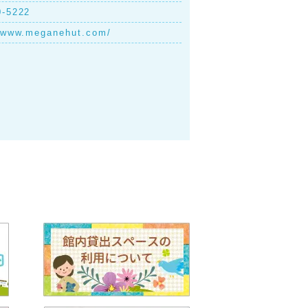
0-5222
//www.meganehut.com/