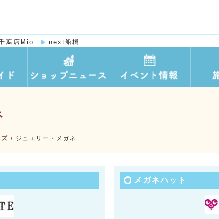
千葉店Mio
next船橋
ネ
ッズ
/
ジュエリー・メガネ
メガネハット