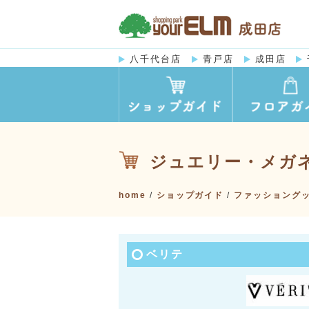
八千代台店
青戸店
成田店
ジュエリー・メガ
home
/
ショップガイド
/
ファッショング
ベリテ