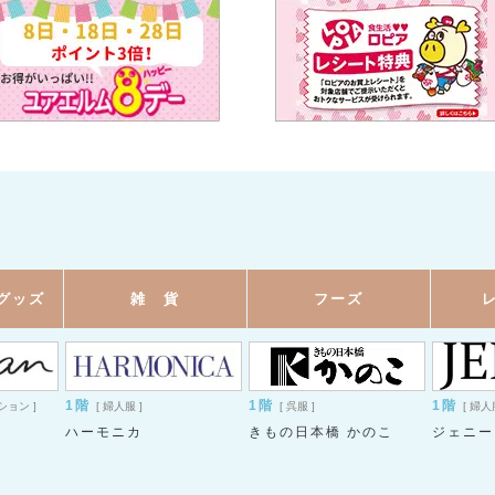
グッズ
雑 貨
フーズ
1階
1階
1階
ション ]
[ 婦人服 ]
[ 呉服 ]
[ 婦
ハーモニカ
きもの日本橋 かのこ
ジェニー