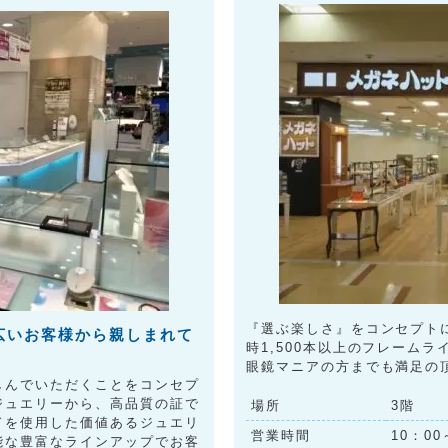
『選ぶ楽しさ』をコンセプト
広いお客様から親しまれて
時1,500本以上のフレーム
眼鏡マニアの方までも満足の
しんでいただくことをコンセプ
ジュエリーから、高品質の証で
場所
3階
ドを使用した価値あるジュエリ
営業時間
10：00
能な豊富なラインアップでお客