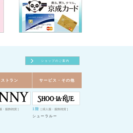
ショップのご案内
レストラン
サービス・その他
1階
人服・服飾雑貨 ]
[ 婦人服・服飾雑貨 ]
シューラルー