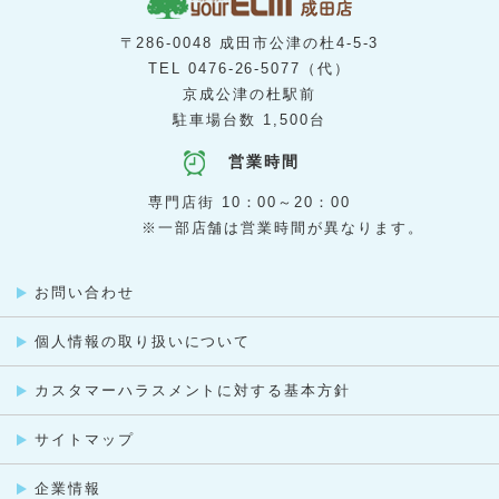
ヘアメークマーサ
3階
[ リラクゼーション ]
カラダサロン HOTちょっと
2階
[ 歯科・矯正歯科 ]
〒286-0048 成田市公津の杜4-5-3
はばたき矯正・こども歯科
2階
TEL
0476-26-5077
（代）
[ カプセルトイ ]
ガチャガチャの森
京成公津の杜駅前
3階
[ カルチャースクール ]
駐車場台数 1,500台
カルチャープラザ
3階
[ レンタル収納スペース ]
蔵Rent
1階
[ ネイルサロン ]
営業時間
ジュエルネイル
1階
[ ヘアカラー専門店 ]
専門店街 10：00～20：00
ＣＡＳＡ ＣＯＬＯＲ
3階
[ 洋裁教室 ]
※一部店舗は営業時間が異なります。
佐藤貴美枝ニットソーイングクラブ
B1
[ 整骨院・はりきゅう院 ]
山本整骨院・山本はりきゅう院
2階
[ ゴルフスクール ]
ステップゴルフプラス
2階
[ 音楽・英語教室／楽器販売 ]
お問い合わせ
ヤマハ音楽教室・英語教室 成田センター
B1
[ 保険代理店 ]
個人情報の取り扱いについて
保険クリニック
1階
[ 洋服・くつ・かばんのお直し ]
ママのリフォーム
1階
[ 不動産仲介 ]
カスタマーハラスメントに対する基本方針
京成不動産
1階
[ 買取専門店 ]
買取専門店 大吉
サイトマップ
企業情報