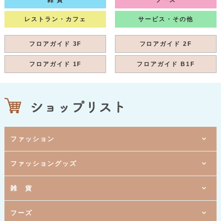
雑 貨
フーズ
レストラン・カフェ
サービス・その他
フロアガイド 3F
フロアガイド 2F
フロアガイド 1F
フロアガイド B1F
ファッション
1階
ファッショングッズ
[ 婦人服 ]
ウィズダム
1階
[ レディスファッション ]
クールカレアン
1階
2階
雑 貨
[ 婦人服 ]
[ ボディメイクランジェリー・化粧品 ]
ハーモニカ
MARUKO
1階
3階
[ 呉服 ]
[ メガネ・コンタクト・補聴器 ]
きもの日本橋 かのこ
メガネハット
1階
1階
1階
フーズ
[ 婦人服・服飾雑貨 ]
[ バッグ・雑貨 ]
[ 携帯電話 ]