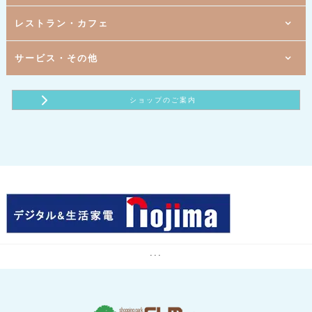
ジェニー
アラマンダ
ソフトバンク・ワイモバイル
1階
1階
3階
[ 婦人服・服飾雑貨 ]
[ 宝飾 ]
[ バラエティ雑貨 ]
シューラルー
ベリテ
ダイソー
1階
1階
3階
B1
レストラン・カフェ
[ お茶・海苔 ]
[ 婦人服 ]
[ 靴・小物 ]
[ バラエティ雑貨 ]
The Scotch Club
ABCマート
スリーピー
小川園
1階
B1
B1
[ 生活雑貨 ]
[ ラーメン ]
[ 婦人服 ]
ROOM ９０３
ボンメゾン
ラーメンショップ マルカ
1階
3階
B1
1階
サービス・その他
[ とんかつ惣菜 ]
[ マタニティ・ベビー・キッズ用品 ]
[ デジタル＆生活家電 ]
[ イタリアンレストラン ]
西松屋
ノジマ
いなば和幸
サイゼリヤ
1階
3階
B1
B1
[ アイスクリーム ]
[ たこ焼き・たい焼き ]
[ 総合衣料 ]
[ 印鑑・印刷・ゴム印 ]
パシオス
はん・印刷のOTANI
サーティワンアイスクリーム
天たこ・あんたろう
2階
B1
B1
2階
[ 食品販売（農産物直売） ]
[ ファーストフード ]
[ 携帯電話 ]
[ ホットヨガスタジオ ]
ショップのご案内
ドコモショップサテライト
わくわく広場 ユアエルム成田店
ミスタードーナツ
カルド
B1
B1
B1
B1
[ 調剤薬局 ]
[ スーパーマーケット ]
[ カレー・インド料理 ]
[ ヘアーカット専門店 ]
コミュニティ薬局 こうづのもり
ロピア
Ganesha（ガネシャ）
ヘアーカット専門店 フレンドリー
1階
B1
2階
[ カフェ ]
[ 携帯電話 ]
[ 体操教室 ]
楽天モバイル
m cafe
ネイス体操教室ユアエルム成田校
B1
B1
1階
[ 医薬品・化粧品 ]
[ カレー ]
[ アイラッシュサロン ]
ココカラファイン
ゴーゴーカレー
ティアラリュクス
1階
B1
B1
[ 唐揚げ ]
[ 宝くじ ]
[ 書籍・文具 ]
くまざわ書店
唐揚げ専門店やまだ商店
チャンスセンター
1階
B1
3階
[ ファーストフード ]
[ 寝具、生活雑貨 ]
[ フィットネスクラブ ]
room＆room
マクドナルド
カーブス
2階
B1
3階
[ 長崎ちゃんぽん ]
[ 生活雑貨 ]
[ 子供英会話スクール ]
カインズユアエルム成田店
リンガーハット
セイハ英語学院
B1
[ 生花 ]
はなくらぶ美美
3階
[ アミューズメントパーク ]
テクモピアロックダム
3階
[ パソコン教室 ]
...
ハロー！パソコン教室
2階
[ 占い鑑定 ]
暖母
B1
[ サプリメント ]
アエナ
3階
[ 美容室 ]