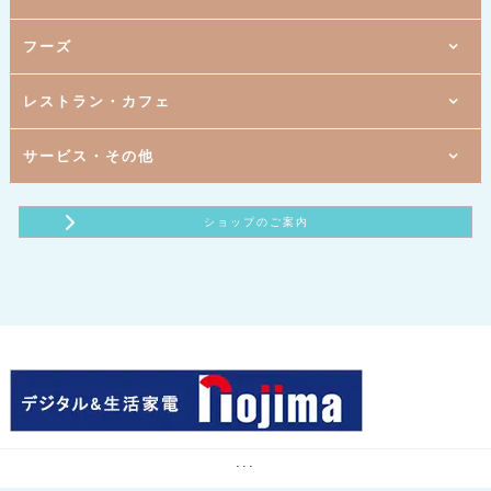
ハーモニカ
MARUKO
1階
3階
[ 呉服 ]
[ メガネ・コンタクト・補聴器 ]
きもの日本橋 かのこ
メガネハット
1階
1階
1階
フーズ
[ 婦人服・服飾雑貨 ]
[ バッグ・雑貨 ]
[ 携帯電話 ]
ジェニー
アラマンダ
ソフトバンク・ワイモバイル
1階
1階
3階
[ 婦人服・服飾雑貨 ]
[ 宝飾 ]
[ バラエティ雑貨 ]
シューラルー
ベリテ
ダイソー
1階
1階
3階
B1
レストラン・カフェ
[ お茶・海苔 ]
[ 婦人服 ]
[ 靴・小物 ]
[ バラエティ雑貨 ]
The Scotch Club
ABCマート
スリーピー
小川園
1階
B1
B1
[ 生活雑貨 ]
[ ラーメン ]
[ 婦人服 ]
ROOM ９０３
ボンメゾン
ラーメンショップ マルカ
1階
3階
B1
1階
サービス・その他
[ とんかつ惣菜 ]
[ マタニティ・ベビー・キッズ用品 ]
[ デジタル＆生活家電 ]
[ イタリアンレストラン ]
西松屋
ノジマ
いなば和幸
サイゼリヤ
1階
3階
B1
B1
[ アイスクリーム ]
[ たこ焼き・たい焼き ]
[ 総合衣料 ]
[ 印鑑・印刷・ゴム印 ]
パシオス
はん・印刷のOTANI
サーティワンアイスクリーム
天たこ・あんたろう
2階
B1
B1
2階
[ 食品販売（農産物直売） ]
[ ファーストフード ]
[ 携帯電話 ]
[ ホットヨガスタジオ ]
ショップのご案内
ドコモショップサテライト
わくわく広場 ユアエルム成田店
ミスタードーナツ
カルド
B1
B1
B1
B1
[ 調剤薬局 ]
[ スーパーマーケット ]
[ カレー・インド料理 ]
[ ヘアーカット専門店 ]
コミュニティ薬局 こうづのもり
ロピア
Ganesha（ガネシャ）
ヘアーカット専門店 フレンドリー
1階
B1
2階
[ カフェ ]
[ 携帯電話 ]
[ 体操教室 ]
楽天モバイル
m cafe
ネイス体操教室ユアエルム成田校
B1
B1
1階
[ 医薬品・化粧品 ]
[ カレー ]
[ アイラッシュサロン ]
ココカラファイン
ゴーゴーカレー
ティアラリュクス
1階
B1
B1
[ 唐揚げ ]
[ 宝くじ ]
[ 書籍・文具 ]
くまざわ書店
唐揚げ専門店やまだ商店
チャンスセンター
1階
B1
3階
[ ファーストフード ]
[ 寝具、生活雑貨 ]
[ フィットネスクラブ ]
room＆room
マクドナルド
カーブス
2階
B1
3階
[ 長崎ちゃんぽん ]
[ 生活雑貨 ]
[ 子供英会話スクール ]
カインズユアエルム成田店
リンガーハット
セイハ英語学院
B1
[ 生花 ]
はなくらぶ美美
3階
[ アミューズメントパーク ]
テクモピアロックダム
3階
[ パソコン教室 ]
...
ハロー！パソコン教室
2階
[ 占い鑑定 ]