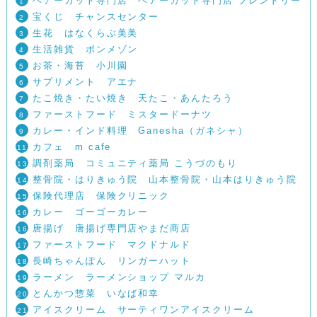
ヘアーカット専門店 ヘアーカット専門店 フレンドリー
1
宝くじ チャンスセンター
2
生花 はなくらぶ美美
3
生活雑貨 ボンメゾン
4
お茶・海苔 小川園
5
サプリメント アエナ
6
たこ焼き・たい焼き 天たこ・あんたろう
7
ファーストフード ミスタードーナツ
8
カレー・インド料理 Ganesha（ガネシャ）
9
カフェ m cafe
11
調剤薬局 コミュニティ薬局 こうづのもり
13
整骨院・はりきゅう院 山本整骨院・山本はりきゅう院
14
保険代理店 保険クリニック
15
カレー ゴーゴーカレー
16
唐揚げ 唐揚げ専門店やまだ商店
16
ファーストフード マクドナルド
17
長崎ちゃんぽん リンガーハット
18
ラーメン ラーメンショップ マルカ
19
とんかつ惣菜 いなば和幸
20
アイスクリーム サーティワンアイスクリーム
21