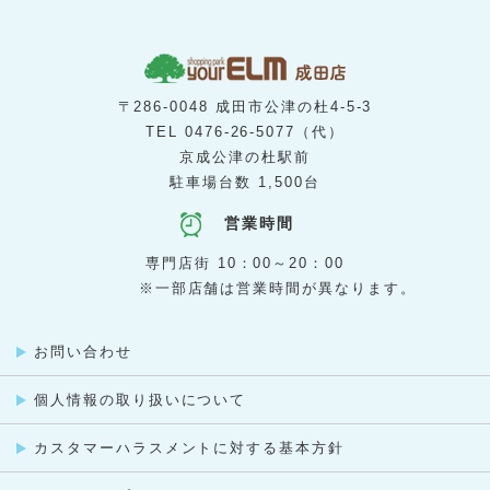
暖母
B1
[ サプリメント ]
アエナ
3階
[ 美容室 ]
ヘアメークマーサ
3階
[ リラクゼーション ]
カラダサロン HOTちょっと
2階
[ 歯科・矯正歯科 ]
〒286-0048 成田市公津の杜4-5-3
はばたき矯正・こども歯科
2階
TEL
0476-26-5077
（代）
[ カプセルトイ ]
ガチャガチャの森
京成公津の杜駅前
3階
[ カルチャースクール ]
駐車場台数 1,500台
カルチャープラザ
3階
[ レンタル収納スペース ]
蔵Rent
1階
[ ネイルサロン ]
営業時間
ジュエルネイル
1階
[ ヘアカラー専門店 ]
専門店街 10：00～20：00
ＣＡＳＡ ＣＯＬＯＲ
3階
[ 洋裁教室 ]
※一部店舗は営業時間が異なります。
佐藤貴美枝ニットソーイングクラブ
B1
[ 整骨院・はりきゅう院 ]
山本整骨院・山本はりきゅう院
2階
[ ゴルフスクール ]
ステップゴルフプラス
2階
[ 音楽・英語教室／楽器販売 ]
お問い合わせ
ヤマハ音楽教室・英語教室 成田センター
B1
[ 保険代理店 ]
個人情報の取り扱いについて
保険クリニック
1階
[ 洋服・くつ・かばんのお直し ]
ママのリフォーム
1階
[ 不動産仲介 ]
カスタマーハラスメントに対する基本方針
京成不動産
1階
[ 買取専門店 ]
買取専門店 大吉