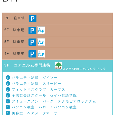
RF 駐車場
6F 駐車場
5F 駐車場
4F 駐車場
3F ユアエルム専門店街
フロアMAPはこちらをクリック
バラエティ雑貨 ダイソー
1
バラエティ雑貨 スリーピー
1
フィットネスクラブ カーブス
2
子供英会話スクール セイハ英語学院
3
アミューズメントパーク テクモピアロックダム
4
パソコン教室 ハロー！パソコン教室
5
美容室 ヘアメークマーサ
6