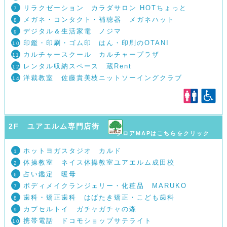
リラクゼーション カラダサロン HOTちょっと
7
メガネ・コンタクト・補聴器 メガネハット
8
デジタル＆生活家電 ノジマ
9
印鑑・印刷・ゴム印 はん・印刷のOTANI
10
カルチャースクール カルチャープラザ
11
レンタル収納スペース 蔵Rent
12
洋裁教室 佐藤貴美枝ニットソーイングクラブ
14
2F ユアエルム専門店街
フロアMAPはこちらをクリック
ホットヨガスタジオ カルド
1
体操教室 ネイス体操教室ユアエルム成田校
2
占い鑑定 暖母
6
ボディメイクランジェリー・化粧品 MARUKO
7
歯科・矯正歯科 はばたき矯正・こども歯科
8
カプセルトイ ガチャガチャの森
9
携帯電話 ドコモショップサテライト
10