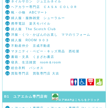
ネイルサロン ジュエルネイル
12
ヘアカラー専門店 ＣＡＳＡ ＣＯＬＯＲ
13
靴・小物 ABCマート
14
婦人服・服飾雑貨 シューラルー
15
携帯電話 楽天モバイル
16
婦人服 The Scotch Club
17
洋服・くつ・かばんのお直し ママのリフォーム
18
婦人服 ROOM ９０３
19
不動産仲介 京成不動産
20
マタニティ・ベビー・キッズ用品 西松屋
21
書籍・文具 くまざわ書店
22
寝具、生活雑貨 room＆room
23
総合衣料 パシオス
24
買取専門店 買取専門店 大吉
26
B1 ユアエルム専門店街
フロアMAPはこちらをクリック