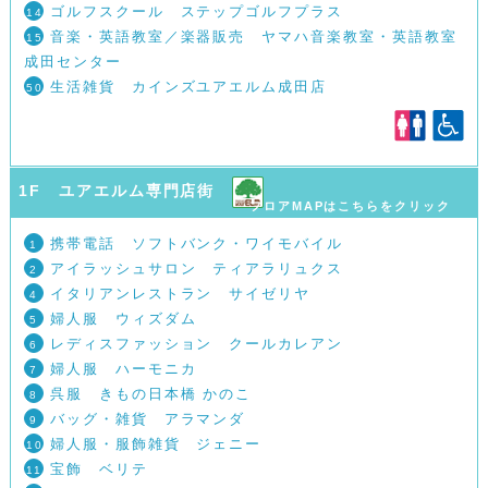
ゴルフスクール ステップゴルフプラス
14
音楽・英語教室／楽器販売 ヤマハ音楽教室・英語教室
15
成田センター
生活雑貨 カインズユアエルム成田店
50
1F ユアエルム専門店街
フロアMAPはこちらをクリック
携帯電話 ソフトバンク・ワイモバイル
1
アイラッシュサロン ティアラリュクス
2
イタリアンレストラン サイゼリヤ
4
婦人服 ウィズダム
5
レディスファッション クールカレアン
6
婦人服 ハーモニカ
7
呉服 きもの日本橋 かのこ
8
バッグ・雑貨 アラマンダ
9
婦人服・服飾雑貨 ジェニー
10
宝飾 ベリテ
11