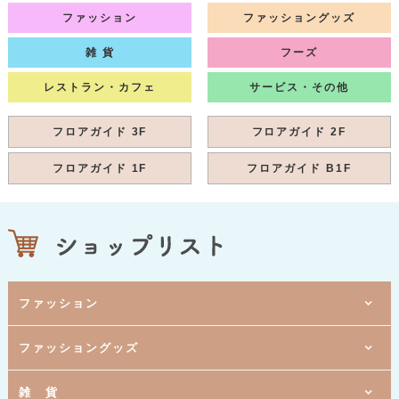
ファッション
ファッショングッズ
雑 貨
フーズ
レストラン・カフェ
サービス・その他
フロアガイド 3F
フロアガイド 2F
フロアガイド 1F
フロアガイド B1F
ファッション
1階
ファッショングッズ
[ 婦人服 ]
ウィズダム
1階
[ レディスファッション ]
クールカレアン
1階
2階
雑 貨
[ 婦人服 ]
[ ボディメイクランジェリー・化粧品 ]