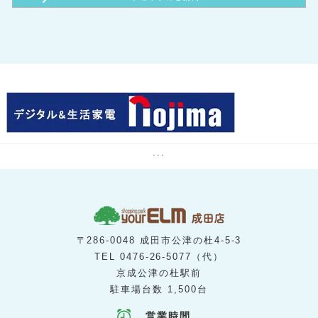
ドコモショップサテライト
わくわく広場 ユアエルム成田店
ミスタードーナツ
カルド
B1
B1
B1
B1
[ 調剤薬局 ]
[ スーパーマーケット ]
[ カレー・インド料理 ]
[ ヘアーカット専門店 ]
コミュニティ薬局 こうづのもり
ロピア
Ganesha（ガネシャ）
ヘアーカット専門店 フレンドリー
1階
B1
2階
[ カフェ ]
[ 携帯電話 ]
[ 体操教室 ]
楽天モバイル
m cafe
ネイス体操教室ユアエルム成田校
B1
B1
1階
[ 医薬品・化粧品 ]
[ カレー ]
[ アイラッシュサロン ]
ココカラファイン
ゴーゴーカレー
ティアラリュクス
1階
B1
B1
[ 唐揚げ ]
[ 宝くじ ]
[ 書籍・文具 ]
くまざわ書店
唐揚げ専門店やまだ商店
チャンスセンター
1階
B1
3階
[ ファーストフード ]
[ 寝具、生活雑貨 ]
[ フィットネスクラブ ]
room＆room
マクドナルド
カーブス
2階
B1
3階
[ 長崎ちゃんぽん ]
[ 生活雑貨 ]
[ 子供英会話スクール ]
カインズユアエルム成田店
リンガーハット
セイハ英語学院
B1
[ 生花 ]
はなくらぶ美美
3階
[ アミューズメントパーク ]
テクモピアロックダム
3階
[ パソコン教室 ]
...
ハロー！パソコン教室
2階
[ 占い鑑定 ]
暖母
B1
[ サプリメント ]
アエナ
3階
[ 美容室 ]
ヘアメークマーサ
3階
[ リラクゼーション ]
カラダサロン HOTちょっと
2階
[ 歯科・矯正歯科 ]
〒286-0048 成田市公津の杜4-5-3
はばたき矯正・こども歯科
2階
TEL
0476-26-5077
（代）
[ カプセルトイ ]
ガチャガチャの森
京成公津の杜駅前
3階
[ カルチャースクール ]
駐車場台数 1,500台
カルチャープラザ
3階
[ レンタル収納スペース ]
蔵Rent
1階
[ ネイルサロン ]
営業時間