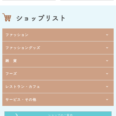
ファッション
1階
ファッショングッズ
[ 婦人服 ]
ウィズダム
1階
[ レディスファッション ]
クールカレアン
1階
2階
雑 貨
[ 婦人服 ]
[ ボディメイクランジェリー・化粧品 ]
ハーモニカ
MARUKO
1階
3階
[ 呉服 ]
[ メガネ・コンタクト・補聴器 ]
きもの日本橋 かのこ
メガネハット
1階
1階
1階
フーズ
[ 婦人服・服飾雑貨 ]
[ バッグ・雑貨 ]
[ 携帯電話 ]
ジェニー
アラマンダ
ソフトバンク・ワイモバイル
1階
1階
3階
[ 婦人服・服飾雑貨 ]
[ 宝飾 ]
[ バラエティ雑貨 ]
シューラルー
ベリテ
ダイソー
1階
1階
3階
B1
レストラン・カフェ
[ お茶・海苔 ]
[ 婦人服 ]
[ 靴・小物 ]
[ バラエティ雑貨 ]
The Scotch Club
ABCマート
スリーピー
小川園
1階
B1
B1
[ 生活雑貨 ]
[ ラーメン ]
[ 婦人服 ]
ROOM ９０３
ボンメゾン
ラーメンショップ マルカ
1階
3階
B1
1階
サービス・その他
[ とんかつ惣菜 ]
[ マタニティ・ベビー・キッズ用品 ]
[ デジタル＆生活家電 ]
[ イタリアンレストラン ]
西松屋
ノジマ
いなば和幸
サイゼリヤ
1階
3階
B1
B1
[ アイスクリーム ]
[ たこ焼き・たい焼き ]
[ 総合衣料 ]
[ 印鑑・印刷・ゴム印 ]
パシオス
はん・印刷のOTANI
サーティワンアイスクリーム
天たこ・あんたろう
2階
B1
B1
2階
[ 食品販売（農産物直売） ]
[ ファーストフード ]
[ 携帯電話 ]
[ ホットヨガスタジオ ]
ショップのご案内