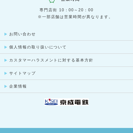
ジュエルネイル
1階
[ ヘアカラー専門店 ]
専門店街 10：00～20：00
ＣＡＳＡ ＣＯＬＯＲ
3階
[ 洋裁教室 ]
※一部店舗は営業時間が異なります。
佐藤貴美枝ニットソーイングクラブ
B1
[ 整骨院・はりきゅう院 ]
山本整骨院・山本はりきゅう院
2階
[ ゴルフスクール ]
ステップゴルフプラス
2階
[ 音楽・英語教室／楽器販売 ]
お問い合わせ
ヤマハ音楽教室・英語教室 成田センター
B1
[ 保険代理店 ]
個人情報の取り扱いについて
保険クリニック
1階
[ 洋服・くつ・かばんのお直し ]
ママのリフォーム
1階
[ 不動産仲介 ]
カスタマーハラスメントに対する基本方針
京成不動産
1階
[ 買取専門店 ]
買取専門店 大吉
サイトマップ
企業情報