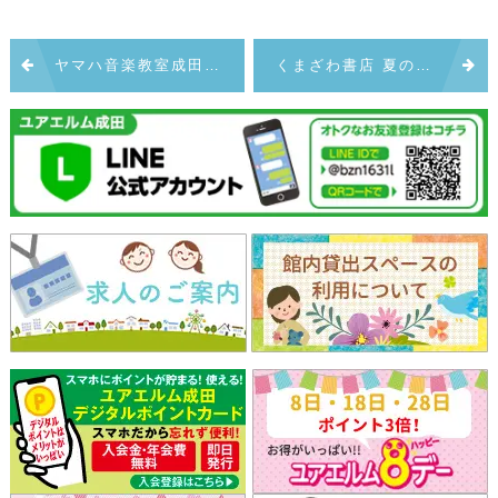
投
ヤマハ音楽教室成田センター
くまざわ書店 夏のおすすめ
稿
ナ
ビ
ゲ
ー
シ
ョ
ン